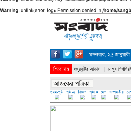
Warning
: unlink(error_log): Permission denied in
/home/sangb
মঙ্গলবার, ২৫ জানুয়
শিরোনাম
« সারাদেশে বজ্রবৃষ্টির আভাস
« খুব শিগগিরই
প্রথম-পৃষ্ঠা
পৃষ্ঠা-২
বিদেশ
পৃষ্ঠা ৪
দেশ
সম্পাদকীয়
দে