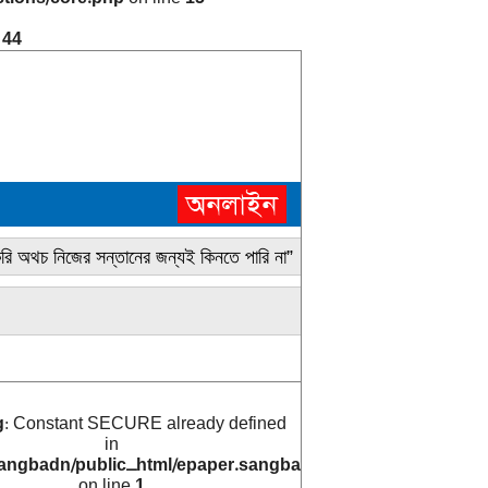
e
44
করি অথচ নিজের সন্তানের জন্যই কিনতে পারি না”
« ৪৭টি মাথার খুলিসহ কঙ্ক
g
: Constant SECURE already defined
in
angbadn/public_html/epaper.sangbad.net.bd/archive_cals/
on line
1