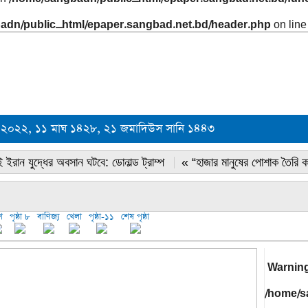
adn/public_html/epaper.sangbad.net.bd/header.php
on lin
ারী ২০২২, ১১ মাঘ ১৪২৮, ২১ জমাদিউস সানি ১৪৪৩
 ইরান যুদ্ধের অবসান ঘটবে: ডোনাল্ড ট্রাম্প
« “হাজার মানুষের পোশাক তৈরি 
শ
পৃষ্ঠা ৮
বাণিজ্য
খেলা
পৃষ্ঠা-১১
শেষ পৃষ্ঠা
Warnin
/home/s