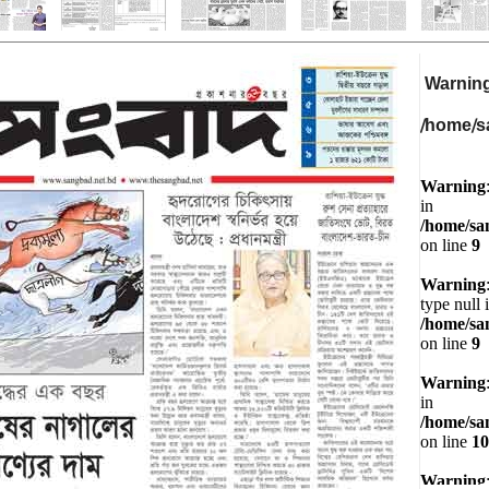
Warnin
/home/s