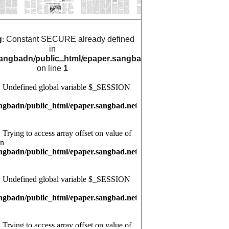
g
: Constant SECURE already defined
in
angbadn/public_html/epaper.sangbad.net.bd/archive_cals/
on line
1