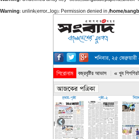
Warning
: unlink(error_log): Permission denied in
/home/sangb
শনিবার, ২৫ ফেব্রুয়া
শিরোনাম
« সারাদেশে বজ্রবৃষ্টির আভাস
« খুব শিগগিরই
প্রথম-পৃষ্ঠা
পৃষ্ঠা-২
বিদ