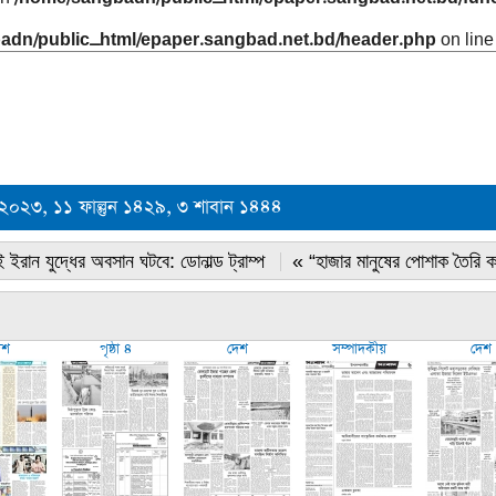
adn/public_html/epaper.sangbad.net.bd/header.php
on lin
রী ২০২৩, ১১ ফাল্গুন ১৪২৯, ৩ শাবান ১৪৪৪
 ইরান যুদ্ধের অবসান ঘটবে: ডোনাল্ড ট্রাম্প
« “হাজার মানুষের পোশাক তৈরি 
েশ
পৃষ্ঠা ৪
দেশ
সম্পাদকীয়
দেশ