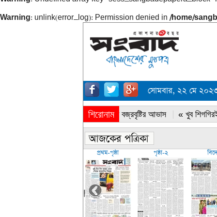
Warning
: unlink(error_log): Permission denied in
/home/sangb
সোমবার, ২২ মে ২০২৩,
শিরোনাম
« সারাদেশে বজ্রবৃষ্টির আভাস
« খুব শিগগিরই
প্রথম-পৃষ্ঠা
পৃষ্ঠা-২
বিদ