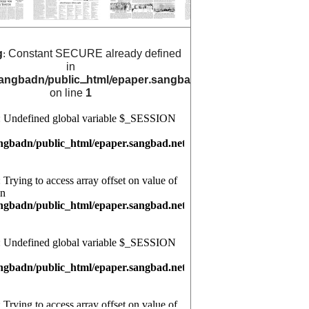
g
: Constant SECURE already defined
in
angbadn/public_html/epaper.sangbad.net.bd/archive_cals/
on line
1