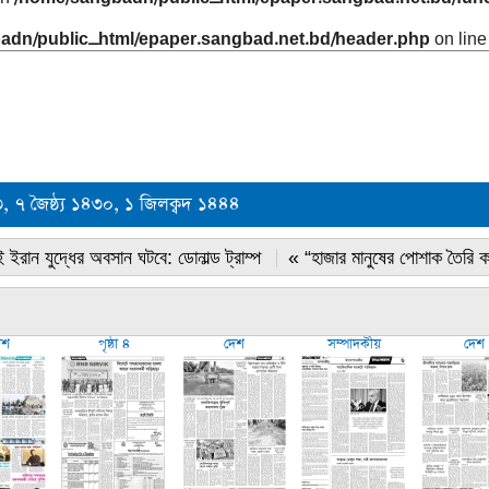
adn/public_html/epaper.sangbad.net.bd/header.php
on lin
 ৭ জৈষ্ঠ্য ১৪৩০, ১ জিলক্বদ ১৪৪৪
 ইরান যুদ্ধের অবসান ঘটবে: ডোনাল্ড ট্রাম্প
« “হাজার মানুষের পোশাক তৈরি 
েশ
পৃষ্ঠা ৪
দেশ
সম্পাদকীয়
দেশ