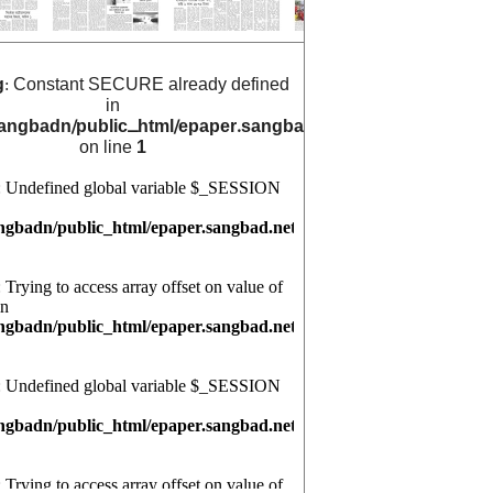
g
: Constant SECURE already defined
in
angbadn/public_html/epaper.sangbad.net.bd/archive_cals/
on line
1