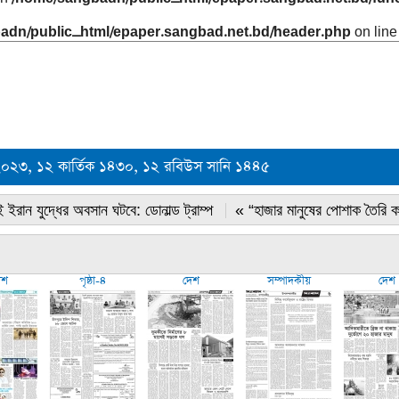
adn/public_html/epaper.sangbad.net.bd/header.php
on lin
২০২৩, ১২ কার্তিক ১৪৩০, ১২ রবিউস সানি ১৪৪৫
 ইরান যুদ্ধের অবসান ঘটবে: ডোনাল্ড ট্রাম্প
« “হাজার মানুষের পোশাক তৈরি 
েশ
পৃষ্ঠা-৪
দেশ
সম্পাদকীয়
দেশ