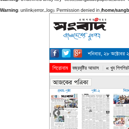
Warning
: unlink(error_log): Permission denied in
/home/sangb
শনিবার, ২৮ অক্টোবর 
শিরোনাম
« সারাদেশে বজ্রবৃষ্টির আভাস
« খুব শিগগিরই
প্রথম-পৃষ্ঠা
পৃষ্ঠা-২
বিদ