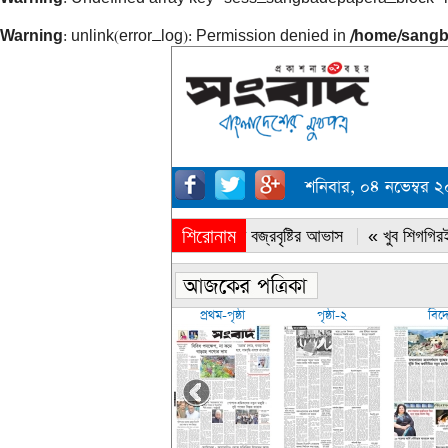
Warning
: unlink(error_log): Permission denied in
/home/sangb
শনিবার, ০৪ নভেম্বর 
শিরোনাম
« সারাদেশে বজ্রবৃষ্টির আভাস
« খুব শিগগিরই
প্রথম-পৃষ্ঠা
পৃষ্ঠা-২
বিদ