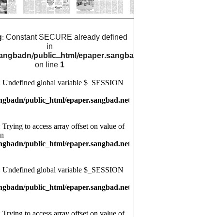
g
: Constant SECURE already defined
in
angbadn/public_html/epaper.sangbad.net.bd/archive_cals/
on line
1