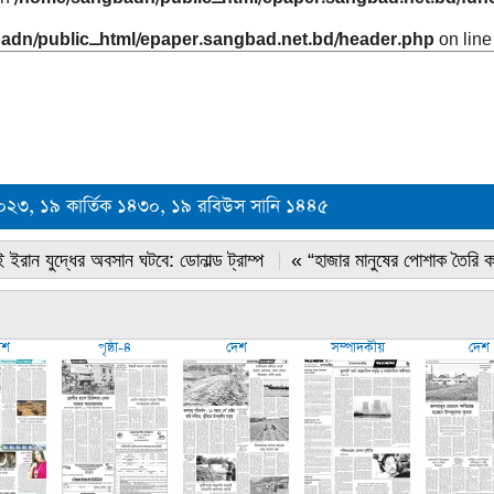
adn/public_html/epaper.sangbad.net.bd/header.php
on lin
২০২৩, ১৯ কার্তিক ১৪৩০, ১৯ রবিউস সানি ১৪৪৫
 ইরান যুদ্ধের অবসান ঘটবে: ডোনাল্ড ট্রাম্প
« “হাজার মানুষের পোশাক তৈরি 
েশ
পৃষ্ঠা-৪
দেশ
সম্পাদকীয়
দেশ