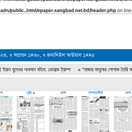
adn/public_html/epaper.sangbad.net.bd/header.php
on lin
 ২০২৩, ৭ অগ্রায়ন ১৪৩০, ৭ জমাদিউল আউয়াল ১৪৪৫
 ইরান যুদ্ধের অবসান ঘটবে: ডোনাল্ড ট্রাম্প
« “হাজার মানুষের পোশাক তৈরি 
েশ
পৃষ্ঠা-৪
দেশ
সম্পাদকীয়
দেশ