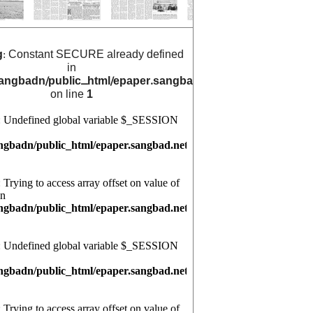
g
: Constant SECURE already defined
in
angbadn/public_html/epaper.sangbad.net.bd/archive_cals/
on line
1