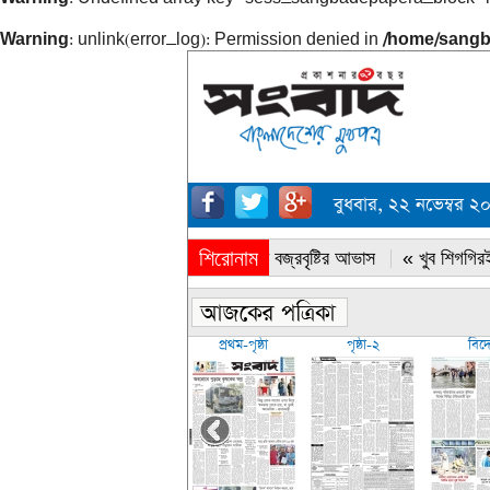
Warning
: unlink(error_log): Permission denied in
/home/sangb
বুধবার, ২২ নভেম্বর
শিরোনাম
« সারাদেশে বজ্রবৃষ্টির আভাস
« খুব শিগগিরই
প্রথম-পৃষ্ঠা
পৃষ্ঠা-২
বিদ