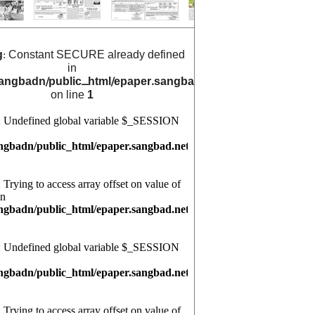
g
: Constant SECURE already defined
in
angbadn/public_html/epaper.sangbad.net.bd/archive_cals/
on line
1