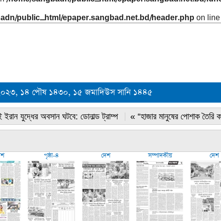
adn/public_html/epaper.sangbad.net.bd/header.php
on lin
বর ২০২৩, ১৪ পৌষ ১৪৩০, ১৫ জমাদিউস সানি ১৪৪৫
 ইরান যুদ্ধের অবসান ঘটবে: ডোনাল্ড ট্রাম্প
« “হাজার মানুষের পোশাক তৈরি 
েশ
পৃষ্ঠা-৪
দেশ
সম্পাদকীয়
দেশ