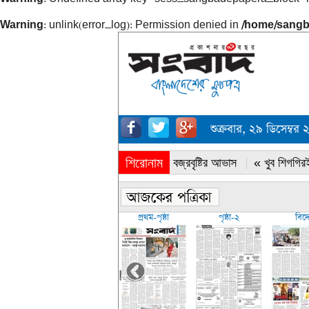
Warning
: unlink(error_log): Permission denied in
/home/sangb
শুক্রবার, ২৯ ডিসেম্
শিরোনাম
« সারাদেশে বজ্রবৃষ্টির আভাস
« খুব শিগগিরই
প্রথম-পৃষ্ঠা
পৃষ্ঠা-২
বিদ