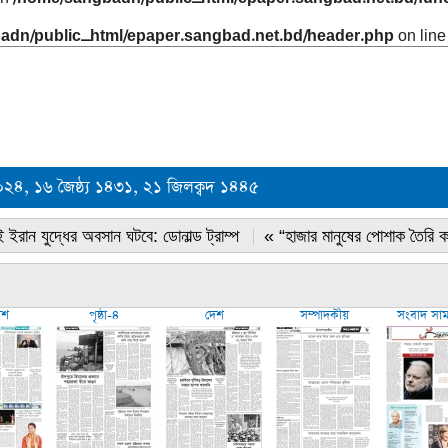
adn/public_html/epaper.sangbad.net.bd/header.php
on lin
০২৪, ১৬ জৈষ্ঠ্য ১৪৩১, ২১ জিলক্বদ ১৪৪৫
 ইরান যুদ্ধের অবসান ঘটবে: ডোনাল্ড ট্রাম্প
« “হাজার মানুষের পোশাক তৈরি 
েশ
পৃষ্ঠা-৪
দেশ
সম্পাদকীয়
সংবাদ সা