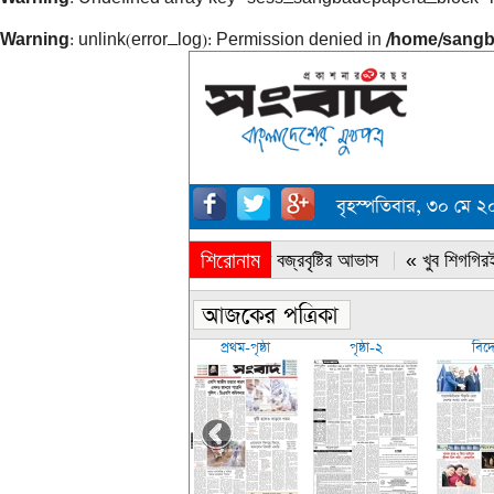
Warning
: unlink(error_log): Permission denied in
/home/sangb
বৃহস্পতিবার, ৩০ মে ২
শিরোনাম
« সারাদেশে বজ্রবৃষ্টির আভাস
« খুব শিগগিরই
প্রথম-পৃষ্ঠা
পৃষ্ঠা-২
বিদ