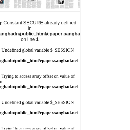
g
: Constant SECURE already defined
in
angbadn/public_html/epaper.sangbad.net.bd/archive_cals/
on line
1