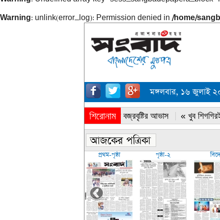
Warning
: unlink(error_log): Permission denied in
/home/sangb
মঙ্গলবার, ১৬ জুলাই 
শিরোনাম
« সারাদেশে বজ্রবৃষ্টির আভাস
« খুব শিগগিরই
প্রথম-পৃষ্ঠা
পৃষ্ঠা-২
বিদ