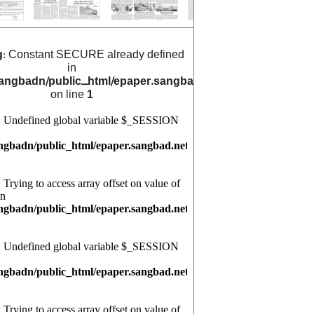
g
: Constant SECURE already defined
in
angbadn/public_html/epaper.sangbad.net.bd/archive_cals/
on line
1