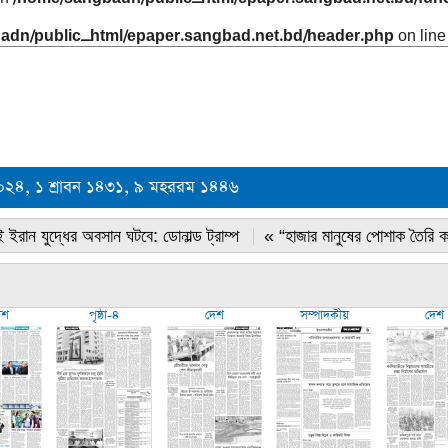
adn/public_html/epaper.sangbad.net.bd/header.php
on lin
২০২৪, ১ শ্রাবন ১৪৩১, ৯ মহররম ১৪৪৬
 ইরান যুদ্ধের অবসান ঘটবে: ডোনাল্ড ট্রাম্প
« “হাজার মানুষের পোশাক তৈরি 
েশ
পৃষ্ঠা-৪
দেশ
সম্পাদকীয়
দেশ