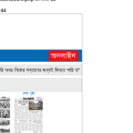
e
44
করি অথচ নিজের সন্তানের জন্যই কিনতে পারি না”
« ৪৭টি মাথার খুলিসহ কঙ্ক
৭
শেষ পৃষ্ঠা