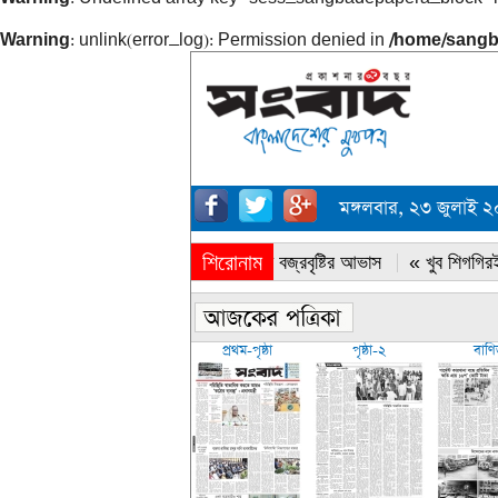
Warning
: unlink(error_log): Permission denied in
/home/sangb
মঙ্গলবার, ২৩ জুলাই 
শিরোনাম
« সারাদেশে বজ্রবৃষ্টির আভাস
« খুব শিগগিরই
প্রথম-পৃষ্ঠা
পৃষ্ঠা-২
বাণি