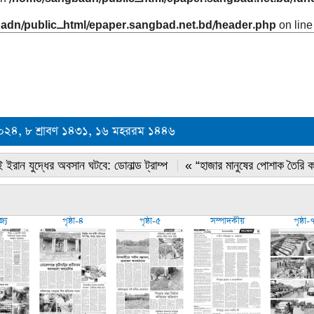
adn/public_html/epaper.sangbad.net.bd/header.php
on lin
২০২৪, ৮ শ্রাবণ ১৪৩১, ১৬ মহররম ১৪৪৬
 ইরান যুদ্ধের অবসান ঘটবে: ডোনাল্ড ট্রাম্প
« “হাজার মানুষের পোশাক তৈরি 
জ্য
পৃষ্ঠা-৪
পৃষ্ঠা-৫
সম্পাদকীয়
পৃষ্ঠা-