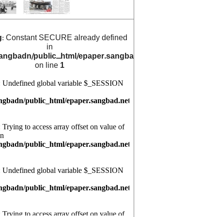
g
: Constant SECURE already defined
in
angbadn/public_html/epaper.sangbad.net.bd/archive_cals/
on line
1