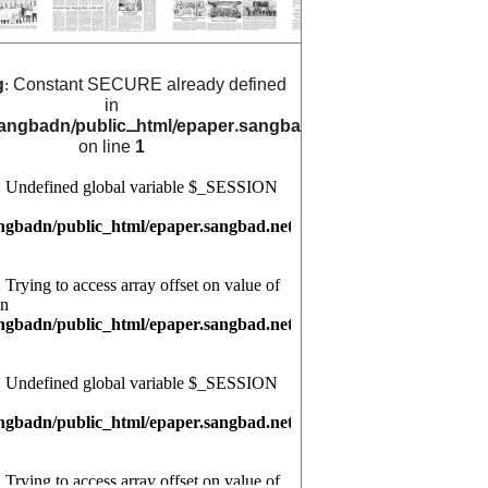
g
: Constant SECURE already defined
in
angbadn/public_html/epaper.sangbad.net.bd/archive_cals/
on line
1