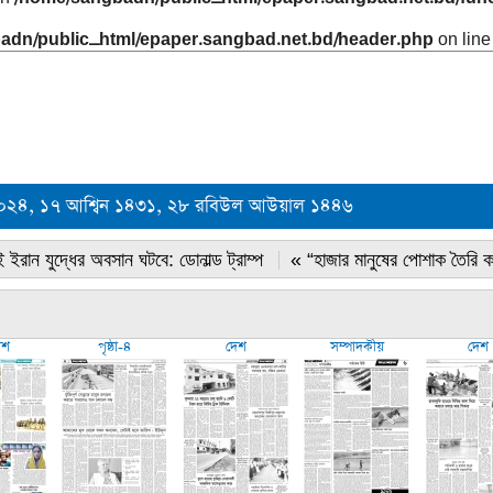
adn/public_html/epaper.sangbad.net.bd/header.php
on lin
 ২০২৪, ১৭ আশ্বিন ১৪৩১, ২৮ রবিউল আউয়াল ১৪৪৬
 ইরান যুদ্ধের অবসান ঘটবে: ডোনাল্ড ট্রাম্প
« “হাজার মানুষের পোশাক তৈরি 
েশ
পৃষ্ঠা-৪
দেশ
সম্পাদকীয়
দেশ