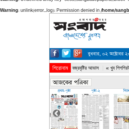
Warning
: unlink(error_log): Permission denied in
/home/sangb
বুধবার, ০২ অক্টোবর
শিরোনাম
« সারাদেশে বজ্রবৃষ্টির আভাস
« খুব শিগগিরই
প্রথম-পৃষ্ঠা
পৃষ্ঠা-২
বিদ