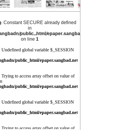
g
: Constant SECURE already defined
in
angbadn/public_html/epaper.sangbad.net.bd/archive_cals/
on line
1