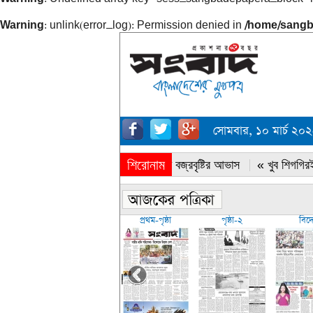
Warning
: unlink(error_log): Permission denied in
/home/sangb
সোমবার, ১০ মার্চ ২০
শিরোনাম
« সারাদেশে বজ্রবৃষ্টির আভাস
« খুব শিগগিরই
প্রথম-পৃষ্ঠা
পৃষ্ঠা-২
বিদ