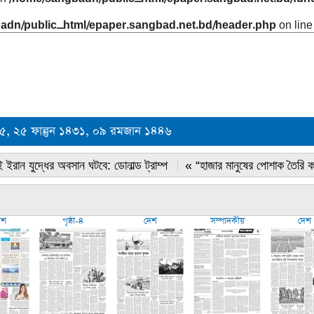
adn/public_html/epaper.sangbad.net.bd/header.php
on lin
২৫, ২৫ ফাল্গুন ১৪৩১, ০৯ রমজান ১৪৪৬
 ইরান যুদ্ধের অবসান ঘটবে: ডোনাল্ড ট্রাম্প
« “হাজার মানুষের পোশাক তৈরি 
েশ
পৃষ্ঠা-৪
দেশ
সম্পাদকীয়
দেশ