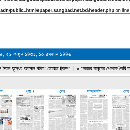
adn/public_html/epaper.sangbad.net.bd/header.php
on lin
০২৫, ২৬ ফাল্গুন ১৪৩১, ১০ রমজান ১৪৪৬
 ইরান যুদ্ধের অবসান ঘটবে: ডোনাল্ড ট্রাম্প
« “হাজার মানুষের পোশাক তৈরি 
েশ
পৃষ্ঠা-৪
দেশ
সম্পাদকীয়
দেশ