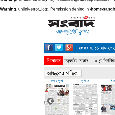
Warning
: unlink(error_log): Permission denied in
/home/sangb
মঙ্গলবার, ১১ মার্চ ২
শিরোনাম
« সারাদেশে বজ্রবৃষ্টির আভাস
« খুব শিগগিরই
প্রথম-পৃষ্ঠা
পৃষ্ঠা-২
বিদ