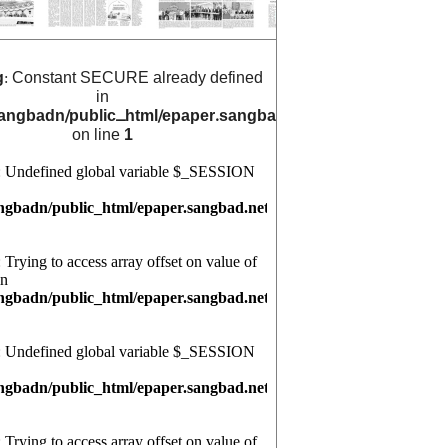
g
: Constant SECURE already defined
in
angbadn/public_html/epaper.sangbad.net.bd/archive_cals/
on line
1