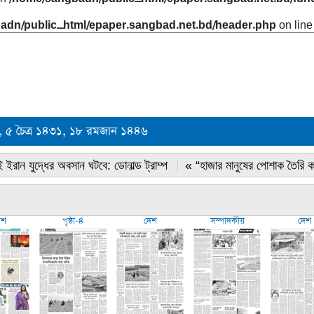
adn/public_html/epaper.sangbad.net.bd/header.php
on lin
৫, ৫ চৈত্র ১৪৩১, ১৮ রমজান ১৪৪৬
 ইরান যুদ্ধের অবসান ঘটবে: ডোনাল্ড ট্রাম্প
« “হাজার মানুষের পোশাক তৈরি 
েশ
পৃষ্ঠা-৪
দেশ
সম্পাদকীয়
দেশ