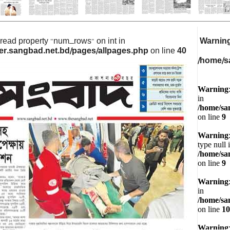
o read property "num_rows" on int in
Warnin
r.sangbad.net.bd/pages/allpages.php
on line
40
/home/s