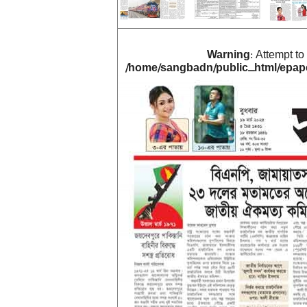
Warning
: Attempt t
/home/sangbadn/public_html/epape