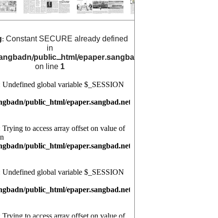
g
: Constant SECURE already defined
in
angbadn/public_html/epaper.sangbad.net.bd/archive_cals/
on line
1