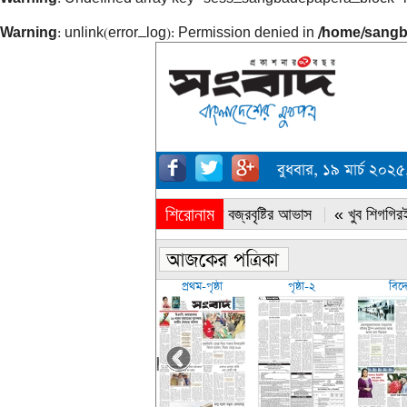
Warning
: unlink(error_log): Permission denied in
/home/sangb
বুধবার, ১৯ মার্চ ২০২
শিরোনাম
« সারাদেশে বজ্রবৃষ্টির আভাস
« খুব শিগগিরই
প্রথম-পৃষ্ঠা
পৃষ্ঠা-২
বিদ