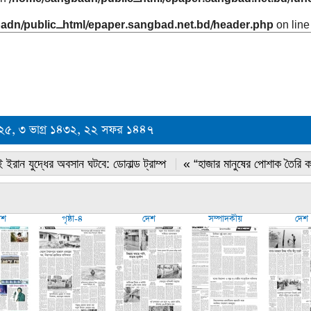
adn/public_html/epaper.sangbad.net.bd/header.php
on lin
০২৫, ৩ ভাগ্র ১৪৩২, ২২ সফর ১৪৪৭
 ইরান যুদ্ধের অবসান ঘটবে: ডোনাল্ড ট্রাম্প
« “হাজার মানুষের পোশাক তৈরি 
েশ
পৃষ্ঠা-৪
দেশ
সম্পাদকীয়
দেশ