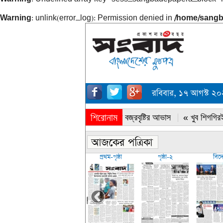
Warning
: unlink(error_log): Permission denied in
/home/sangb
রবিবার, ১৭ আগস্ট ২
শিরোনাম
« সারাদেশে বজ্রবৃষ্টির আভাস
« খুব শিগগিরই
প্রথম-পৃষ্ঠা
পৃষ্ঠা-২
বিদ