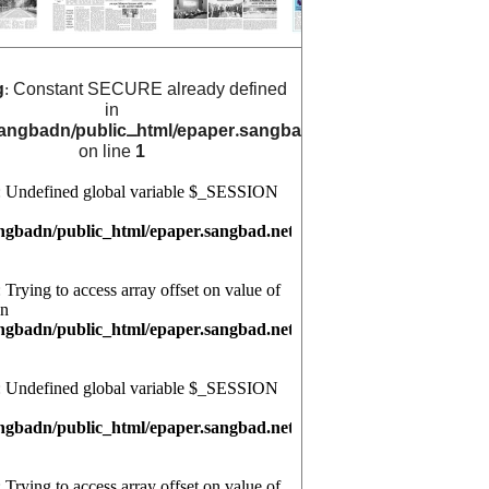
g
: Constant SECURE already defined
in
angbadn/public_html/epaper.sangbad.net.bd/archive_cals/
on line
1