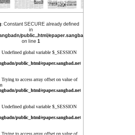
g
: Constant SECURE already defined
in
angbadn/public_html/epaper.sangbad.net.bd/archive_cals/
on line
1