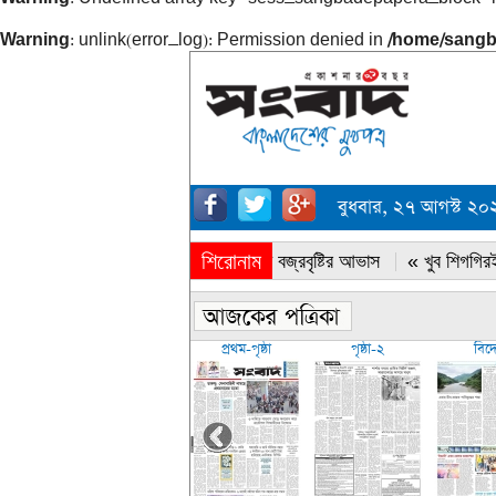
Warning
: unlink(error_log): Permission denied in
/home/sangb
বুধবার, ২৭ আগস্ট ২
শিরোনাম
« সারাদেশে বজ্রবৃষ্টির আভাস
« খুব শিগগিরই
প্রথম-পৃষ্ঠা
পৃষ্ঠা-২
বিদ