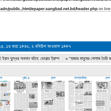
adn/public_html/epaper.sangbad.net.bd/header.php
on lin
০২৫, ১৩ ভাগ্র ১৪৩২, ২ রবিউল আওয়াল ১৪৪৭
 ইরান যুদ্ধের অবসান ঘটবে: ডোনাল্ড ট্রাম্প
« “হাজার মানুষের পোশাক তৈরি 
েশ
পৃষ্ঠা-৪
দেশ
সম্পাদকীয়
দেশ