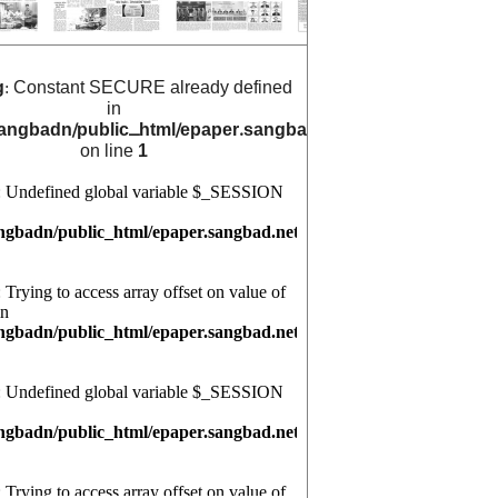
g
: Constant SECURE already defined
in
angbadn/public_html/epaper.sangbad.net.bd/archive_cals/
on line
1