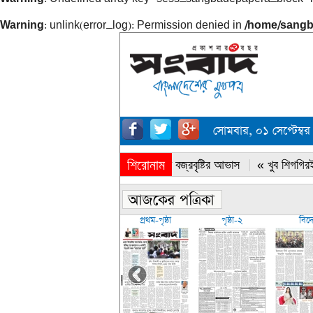
Warning
: unlink(error_log): Permission denied in
/home/sangb
সোমবার, ০১ সেপ্টেম্
শিরোনাম
« সারাদেশে বজ্রবৃষ্টির আভাস
« খুব শিগগিরই
প্রথম-পৃষ্ঠা
পৃষ্ঠা-২
বিদ