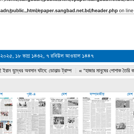
adn/public_html/epaper.sangbad.net.bd/header.php
on lin
বর ২০২৫, ১৮ ভাগ্র ১৪৩২, ৭ রবিউল আওয়াল ১৪৪৭
 ইরান যুদ্ধের অবসান ঘটবে: ডোনাল্ড ট্রাম্প
« “হাজার মানুষের পোশাক তৈরি 
েশ
পৃষ্ঠা-৪
দেশ
সম্পাদকীয়
দেশ