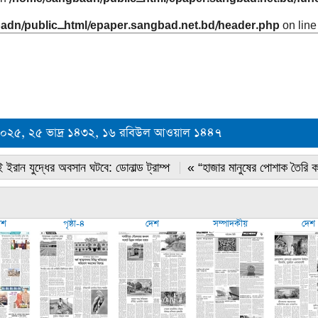
adn/public_html/epaper.sangbad.net.bd/header.php
on lin
বর ২০২৫, ২৫ ভাদ্র ১৪৩২, ১৬ রবিউল আওয়াল ১৪৪৭
 ইরান যুদ্ধের অবসান ঘটবে: ডোনাল্ড ট্রাম্প
« “হাজার মানুষের পোশাক তৈরি 
েশ
পৃষ্ঠা-৪
দেশ
সম্পাদকীয়
দেশ