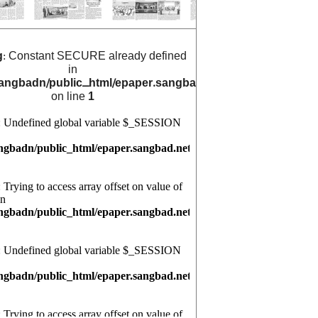
g
: Constant SECURE already defined
in
angbadn/public_html/epaper.sangbad.net.bd/archive_cals/
on line
1