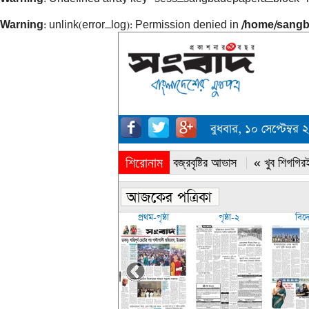
Warning
: unlink(error_log): Permission denied in
/home/sangb
বুধবার, ১০ সেপ্টেম্
শিরোনাম
« সারাদেশে বজ্রবৃষ্টির আভাস
« খুব শিগগিরই
প্রথম-পৃষ্ঠা
পৃষ্ঠা-২
বিদ