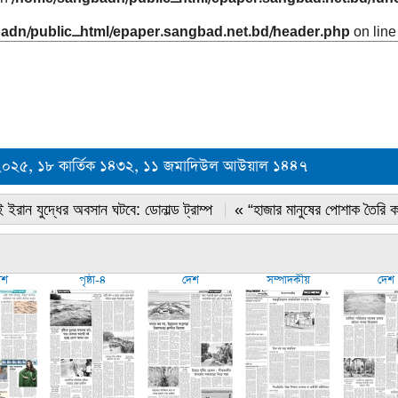
adn/public_html/epaper.sangbad.net.bd/header.php
on lin
 ২০২৫, ১৮ কার্তিক ১৪৩২, ১১ জমাদিউল আউয়াল ১৪৪৭
 ইরান যুদ্ধের অবসান ঘটবে: ডোনাল্ড ট্রাম্প
« “হাজার মানুষের পোশাক তৈরি 
েশ
পৃষ্ঠা-৪
দেশ
সম্পাদকীয়
দেশ