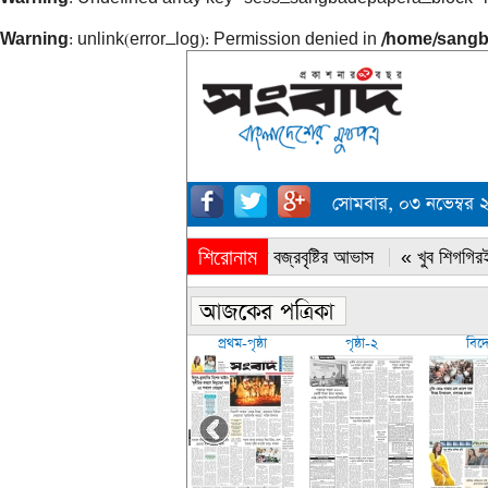
Warning
: unlink(error_log): Permission denied in
/home/sangb
সোমবার, ০৩ নভেম্বর
শিরোনাম
« সারাদেশে বজ্রবৃষ্টির আভাস
« খুব শিগগিরই
প্রথম-পৃষ্ঠা
পৃষ্ঠা-২
বিদ