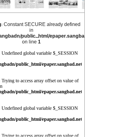
g
: Constant SECURE already defined
in
angbadn/public_html/epaper.sangbad.net.bd/archive_cals/
on line
1