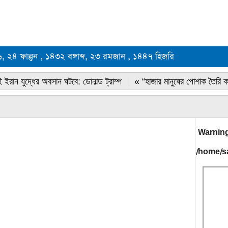
২৬, ২৪ ফাল্গুন , ১৪৩২ বঙ্গাব্দ, ২৩ রমজান , ১৪৪৭ হিজরি
 ইরান যুদ্ধের অবসান ঘটবে: ডোনাল্ড ট্রাম্প
« “হাজার মানুষের পোশাক তৈরি 
Warnin
/home/s