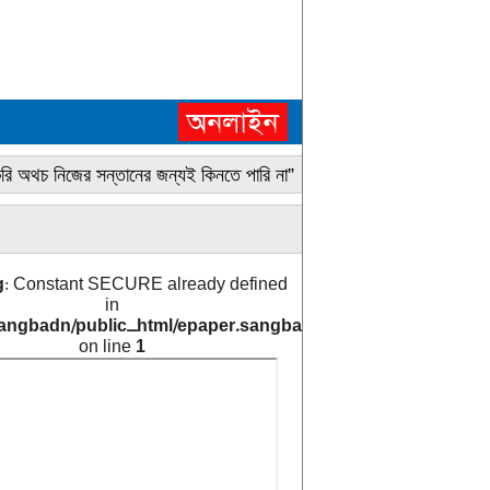
করি অথচ নিজের সন্তানের জন্যই কিনতে পারি না”
« ৪৭টি মাথার খুলিসহ কঙ্ক
g
: Constant SECURE already defined
in
angbadn/public_html/epaper.sangbad.net.bd/archive_cals/
on line
1